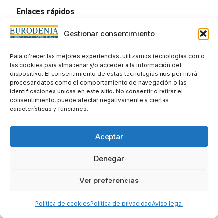
Enlaces rápidos
Declaración de accesibilidad
Gestionar consentimiento
Aviso legal
Políticas de privacidad
Para ofrecer las mejores experiencias, utilizamos tecnologías como
Politica de cookies
las cookies para almacenar y/o acceder a la información del
dispositivo. El consentimiento de estas tecnologías nos permitirá
procesar datos como el comportamiento de navegación o las
identificaciones únicas en este sitio. No consentir o retirar el
consentimiento, puede afectar negativamente a ciertas
características y funciones.
Aceptar
Denegar
Creado por DigitalYa
Ver preferencias
Política de cookies
Política de privacidad
Aviso legal