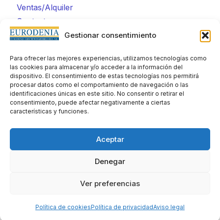
Ventas/Alquiler
Contacto
Gestionar consentimiento
Enlaces rápidos
Declaración de accesibilidad
Para ofrecer las mejores experiencias, utilizamos tecnologías como
Aviso legal
las cookies para almacenar y/o acceder a la información del
dispositivo. El consentimiento de estas tecnologías nos permitirá
Políticas de privacidad
procesar datos como el comportamiento de navegación o las
Politica de cookies
identificaciones únicas en este sitio. No consentir o retirar el
consentimiento, puede afectar negativamente a ciertas
características y funciones.
Aceptar
Denegar
Ver preferencias
Creado por DigitalYa
Política de cookies
Política de privacidad
Aviso legal