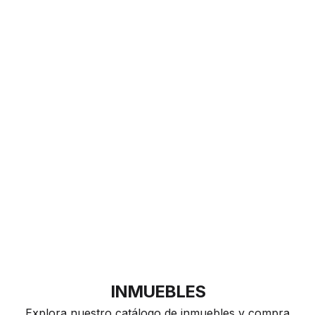
Tecnología inmobiliaria e innovación al servicio del
cliente
Cada cliente es único. Nuestra inmobiliaria ofrece un
servicio personalizado, ya sea para comprar piso en Dénia
o encontrar pisos de alquiler ajustados a tus necesidades.
INMUEBLES
Explora nuestro catálogo de inmuebles y compra