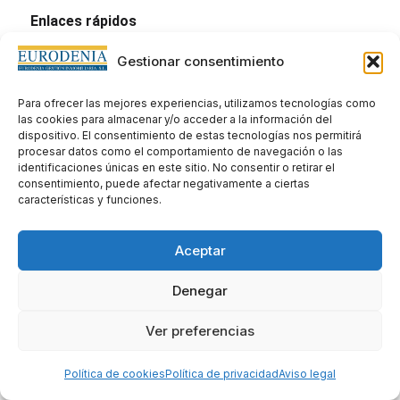
Enlaces rápidos
Declaración de accesibilidad
Gestionar consentimiento
Aviso legal
Políticas de privacidad
Para ofrecer las mejores experiencias, utilizamos tecnologías como
Politica de cookies
las cookies para almacenar y/o acceder a la información del
dispositivo. El consentimiento de estas tecnologías nos permitirá
procesar datos como el comportamiento de navegación o las
identificaciones únicas en este sitio. No consentir o retirar el
consentimiento, puede afectar negativamente a ciertas
características y funciones.
Aceptar
Denegar
Creado por DigitalYa
Ver preferencias
Política de cookies
Política de privacidad
Aviso legal