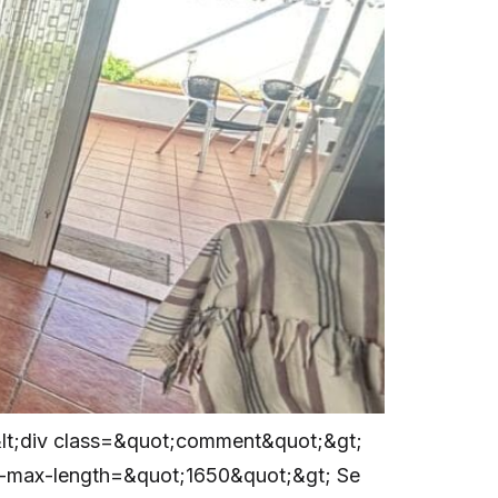
&lt;div class=&quot;comment&quot;&gt;
-max-length=&quot;1650&quot;&gt; Se