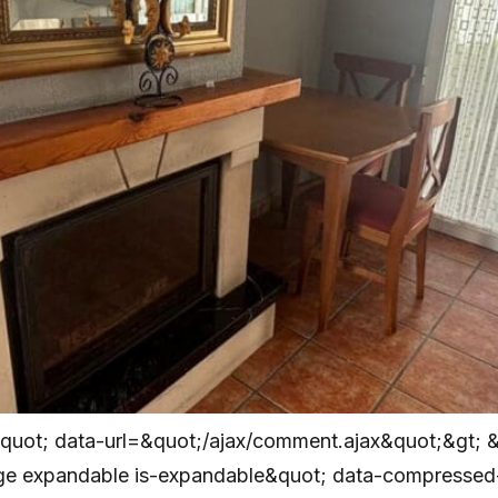
quot; data-url=&quot;/ajax/comment.ajax&quot;&gt; 
e expandable is-expandable&quot; data-compressed