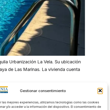
uila Urbanización La Vela. Su ubicación
playa de Las Marinas. La vivienda cuenta
Gestionar consentimiento
nlaces rápidos
eclaración de accesibilidad
r las mejores experiencias, utilizamos tecnologías como las cookies
nar y/o acceder a la información del dispositivo. El consentimiento de
viso legal