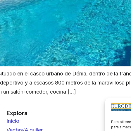
ituado en el casco urbano de Dénia, dentro de la tranq
lideportivo y a escasos 800 metros de la maravillosa 
en un salón-comedor, cocina […]
Explora
E
Inicio
D
Para ofrece
para almace
Ventas/Alquiler
A