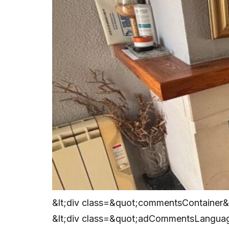
&lt;div class=&quot;commentsContainer&
&lt;div class=&quot;adCommentsLanguag