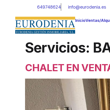
649748624
info@eurodenia.es
Inicio
Ventas/Alqui
Servicios:
B
CHALET EN VENT