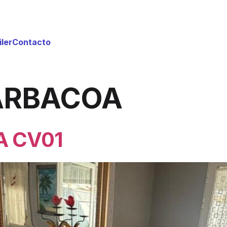
ler
Contacto
ARBACOA
A CV01